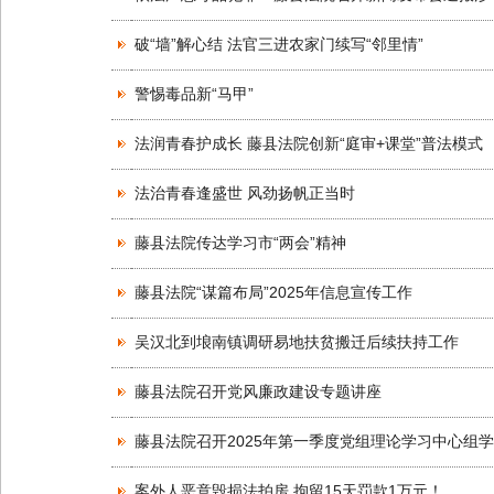
破“墙”解心结 法官三进农家门续写“邻里情”
警惕毒品新“马甲”
法润青春护成长 藤县法院创新“庭审+课堂”普法模式
法治青春逢盛世 风劲扬帆正当时
藤县法院传达学习市“两会”精神
藤县法院“谋篇布局”2025年信息宣传工作
吴汉北到埌南镇调研易地扶贫搬迁后续扶持工作
藤县法院召开党风廉政建设专题讲座
藤县法院召开2025年第一季度党组理论学习中心组
案外人恶意毁损法拍房 拘留15天罚款1万元！