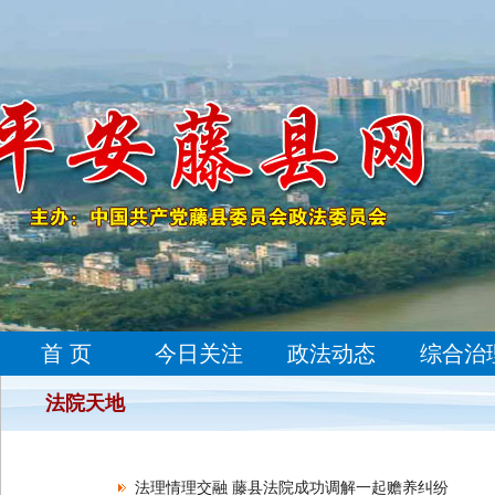
首 页
今日关注
政法动态
综合治
法院天地
法理情理交融 藤县法院成功调解一起赡养纠纷