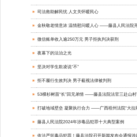
司法救助解民忧 人文关怀暖民心
金秋敬老情意浓 温情慰问暖人心 ——藤县人民法院
微信账单收入逾250万元 男子拒执判决获刑
夜幕下的法治之光
坚决对学生欺凌说“不”
拒不履行生效判决 男子藐视法律被判刑
53棵杉树苗“长”回兄弟情 ——藤县法院法官三赴山
打破地域壁垒 凝聚执行合力 ——广西梧州法院“大拉
藤县人民法院2024年涉毒品犯罪十大典型案例
依法严惩毒品犯罪！藤县法院召开新闻发布会通报涉